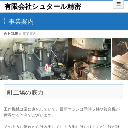
有限会社シュタール精密
事業案内
HOME
»
事業案内
町工場の底力
工作機械は常に進化していて、最新マシンは同時５軸や複合機が
席巻する昨今でございます。
そのような流れからはみ出してしまう形にはなりますが、我が社